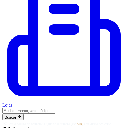
Lojas
Buscar
💡 Tem o código do anúncio? Digite só o número (ex:
506
) e vá direto pro carro.