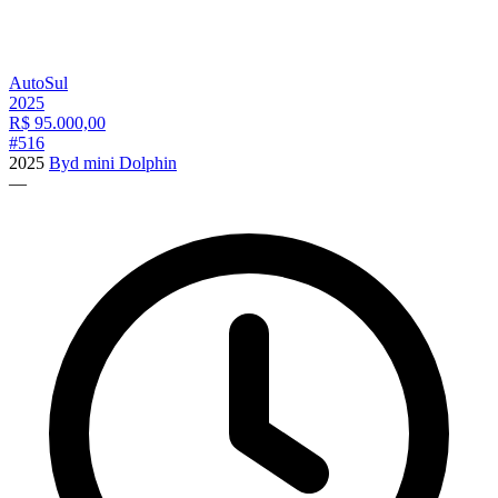
AutoSul
2025
R$
95.000,00
#
516
2025
Byd mini Dolphin
—